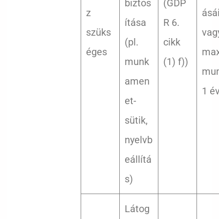
biztos
(GDP
z
ásá
ítása
R 6.
szüks
vag
(pl.
cikk
éges
max
munk
(1) f))
mu
amen
1 é
et-
sütik,
nyelvb
eállítá
s)
Látog