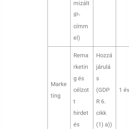
mizált
IP-
címm
el)
Rema
Hozzá
rketin
járulá
g és
s
Marke
célzot
(GDP
1 é
ting
t
R 6.
hirdet
cikk
és
(1) a))