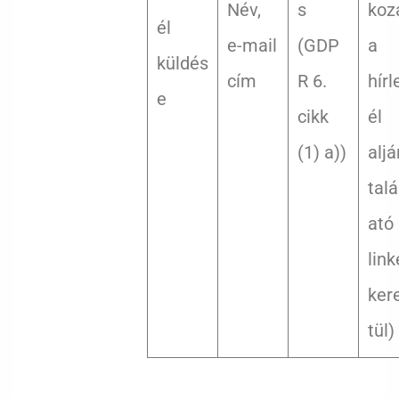
Név,
s
koz
él
e-mail
(GDP
a
küldés
cím
R 6.
hírl
e
cikk
él
(1) a))
aljá
talá
ató
lin
ker
tül)