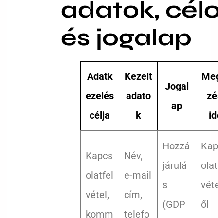
adatok, cél
és jogalap
Adatk
Kezelt
Me
Jogal
ezelés
adato
zé
ap
célja
k
id
Hozzá
Kap
Kapcs
Név,
járulá
olat
olatfel
e-mail
s
véte
vétel,
cím,
(GDP
ől
komm
telefo