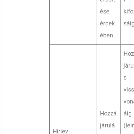
ése
kif
érdek
sái
ében
Hoz
járu
s
vis
von
Hozzá
áig
járulá
(lei
Hírlev