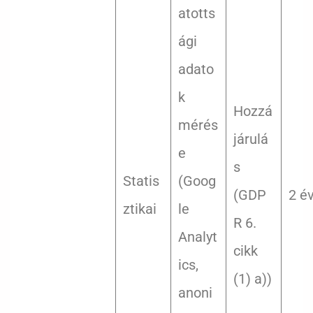
atotts
ági
adato
k
Hozzá
mérés
járulá
e
s
Statis
(Goog
(GDP
2 é
ztikai
le
R 6.
Analyt
cikk
ics,
(1) a))
anoni