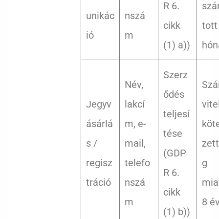
R 6.
szá
unikác
nszá
cikk
tott
ió
m
(1) a))
hón
Szerz
Név,
Sz
ődés
Jegyv
lakcí
vite
teljesí
ásárlá
m, e-
köt
tése
s /
mail,
zet
(GDP
regisz
telefo
g
R 6.
tráció
nszá
mia
cikk
m
8 é
(1) b))