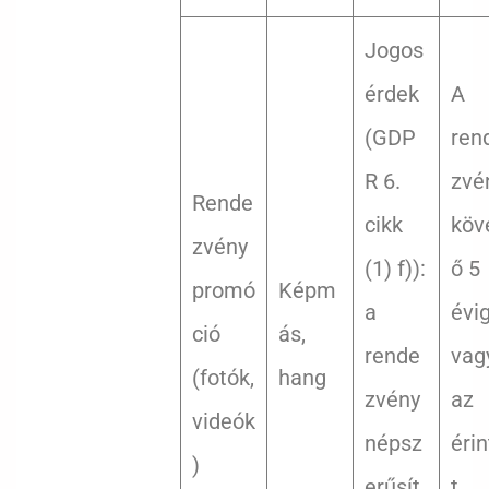
Jogos
érdek
A
(GDP
ren
R 6.
zvé
Rende
cikk
köv
zvény
(1) f)):
ő 5
promó
Képm
a
évig
ció
ás,
rende
vag
(fotók,
hang
zvény
az
videók
népsz
érin
)
erűsít
t