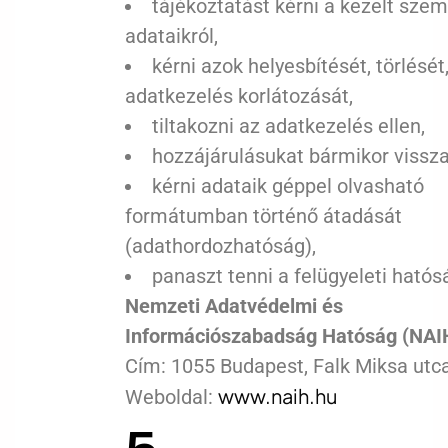
tájékoztatást kérni a kezelt sze
adataikról,
kérni azok helyesbítését, törlését
adatkezelés korlátozását,
tiltakozni az adatkezelés ellen,
hozzájárulásukat bármikor vissza
kérni adataik géppel olvasható
formátumban történő átadását
(adathordozhatóság),
panaszt tenni a felügyeleti hatós
Nemzeti Adatvédelmi és
Információszabadság Hatóság (NAI
Cím: 1055 Budapest, Falk Miksa utca
www.naih.hu
Weboldal:
5.