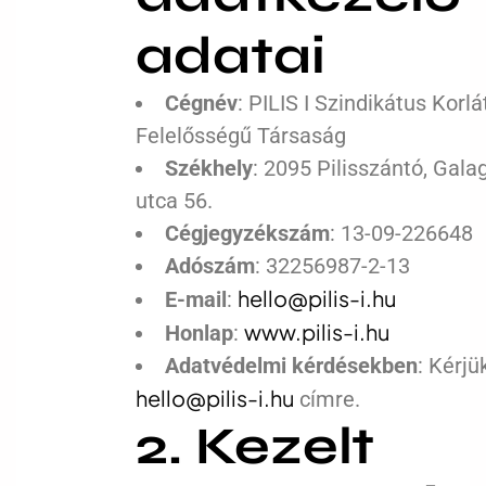
adatai
Cégnév
: PILIS I Szindikátus Korlá
Felelősségű Társaság
Székhely
: 2095 Pilisszántó, Gal
utca 56.
Cégjegyzékszám
: 13-09-226648
Adószám
: 32256987-2-13
hello@pilis-i.hu
E-mail
:
www.pilis-i.hu
Honlap
:
Adatvédelmi kérdésekben
: Kérjük
hello@pilis-i.hu
címre.
2. Kezelt