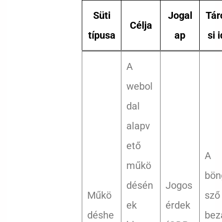
Süti
Jogal
Tár
Célja
típusa
ap
si 
A
webol
dal
alapv
ető
A
műkö
bön
désén
Jogos
Műkö
sző
ek
érdek
déshe
bez