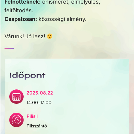
Felnőtteknek:
önismeret, elmélyülés,
feltöltődés.
Csapatosan:
közösségi élmény.
Várunk! Jó lesz!
Időpont
2025.08.22
14:00-17:00
Pilis I
Pilisszántó