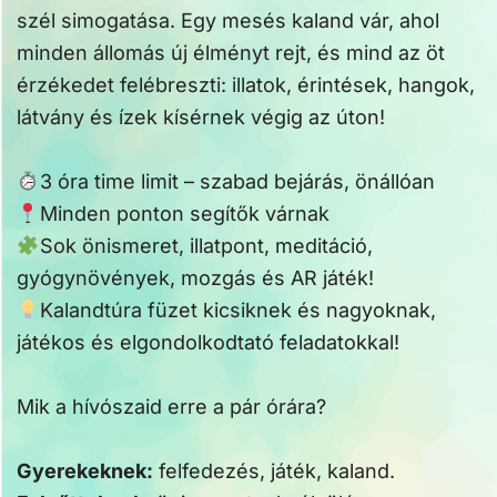
szél simogatása. Egy mesés kaland vár, ahol
minden állomás új élményt rejt, és mind az öt
érzékedet felébreszti: illatok, érintések, hangok,
látvány és ízek kísérnek végig az úton!
3 óra time limit – szabad bejárás, önállóan
Minden ponton segítők várnak
Sok önismeret, illatpont, meditáció,
gyógynövények, mozgás és AR játék!
Kalandtúra füzet kicsiknek és nagyoknak,
játékos és elgondolkodtató feladatokkal!
Mik a hívószaid erre a pár órára?
Gyerekeknek:
felfedezés, játék, kaland.