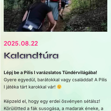
2025.08.22
Kalandtúra
Lépj be a Pilis I varázslatos Tündérvilágába!
Gyere egyedül, barátokkal vagy családdal! A Pilis
I játéka tárt karokkal vár!
Képzeld el, hogy egy erdei ösvényen sétálsz!
Körülötted a fák susogása, a madarak éneke, a